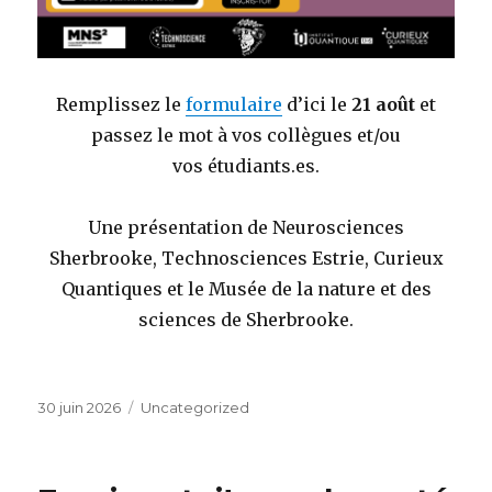
Remplissez le
formulaire
d’ici le
21 août
et
passez le mot à vos collègues et/ou
vos étudiants.es.
Une présentation de Neurosciences
Sherbrooke, Technosciences Estrie, Curieux
Quantiques et le Musée de la nature et des
sciences de Sherbrooke.
Publié
Catégories
30 juin 2026
Uncategorized
le