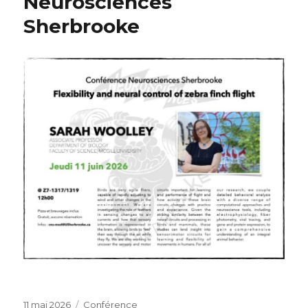
Neurosciences
Sherbrooke
Publié
Catégories
11 mai 2026
Conférence