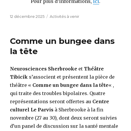
Pour plus d’informations,
ici
.
Publié
Catégories
12 décembre 2025
Activités à venir
le
Comme un bungee dans
la tête
Neurosciences Sherbrooke
et
Théâtre
Tibicik
s’associent et présentent la pièce de
théâtre «
Comme un bungee dans la tête
« ,
qui traite des troubles bipolaires. Quatre
représentations seront offertes au
Centre
culturel Le Parvis
à Sherbrooke à la fin
novembre (27 au 30), dont deux seront suivies
d’un panel de discussion sur la santé mentale