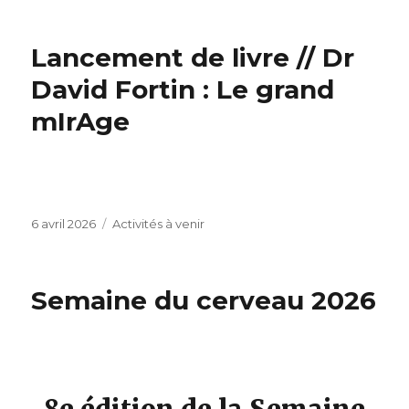
Lancement de livre // Dr
David Fortin : Le grand
mIrAge
Publié
Catégories
6 avril 2026
Activités à venir
le
Semaine du cerveau 2026
8e édition de la Semaine