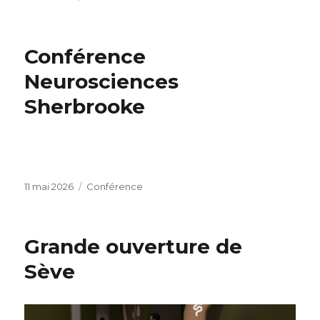
le
Conférence
Neurosciences
Sherbrooke
Publié
Catégories
11 mai 2026
Conférence
le
Grande ouverture de
Sève