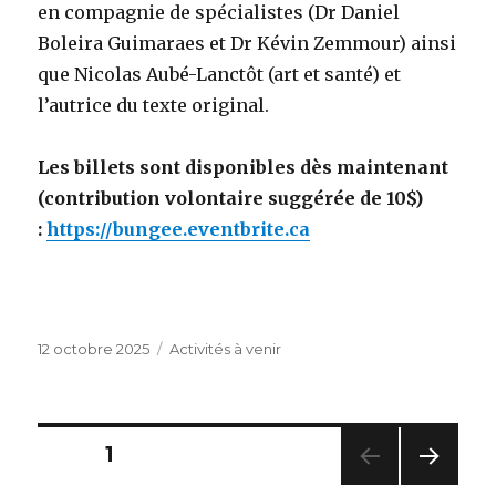
en compagnie de spécialistes (Dr Daniel
Boleira Guimaraes et Dr Kévin Zemmour) ainsi
que Nicolas Aubé-Lanctôt (art et santé) et
l’autrice du texte original.
Les billets sont disponibles dès maintenant
(contribution volontaire suggérée de 10$)
:
https://bungee.eventbrite.ca
Publié
Catégories
12 octobre 2025
Activités à venir
le
Navigation
PAGE
1