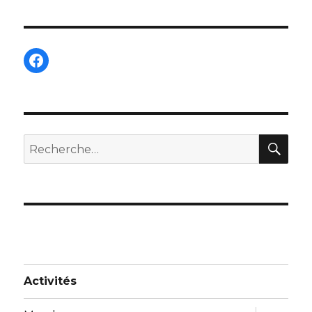
Facebook
REC
Recherche
pour :
Activités
ouvrir