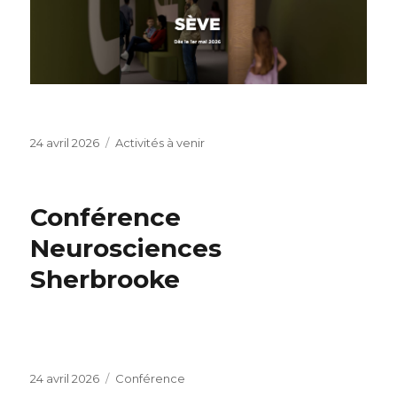
Publié
Catégories
24 avril 2026
Activités à venir
le
Conférence
Neurosciences
Sherbrooke
Publié
Catégories
24 avril 2026
Conférence
le