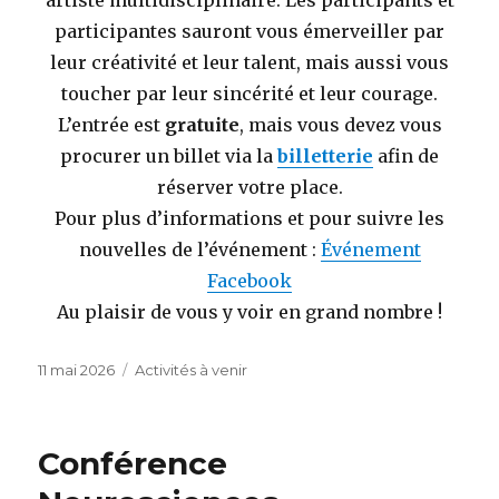
artiste multidisciplinaire. Les participants et
participantes sauront vous émerveiller par
leur créativité et leur talent, mais aussi vous
toucher par leur sincérité et leur courage.
L’entrée est
gratuite
, mais vous devez vous
procurer un billet via la
billetterie
afin de
réserver votre place.
Pour plus d’informations et pour suivre les
nouvelles de l’événement :
Événement
Facebook
Au plaisir de vous y voir en grand nombre !
Publié
Catégories
11 mai 2026
Activités à venir
le
Conférence