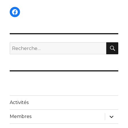
Facebook
REC
Recherche
pour :
Activités
ouvrir
Membres
le
sous-