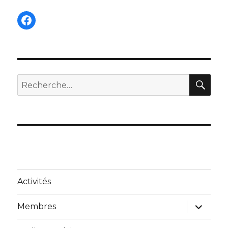
Facebook
REC
Recherche
pour :
Activités
ouvrir
Membres
le
sous-