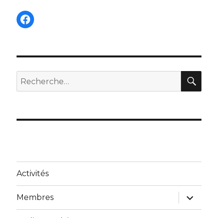
Facebook
REC
Recherche
pour :
Activités
ouvrir
Membres
le
sous-