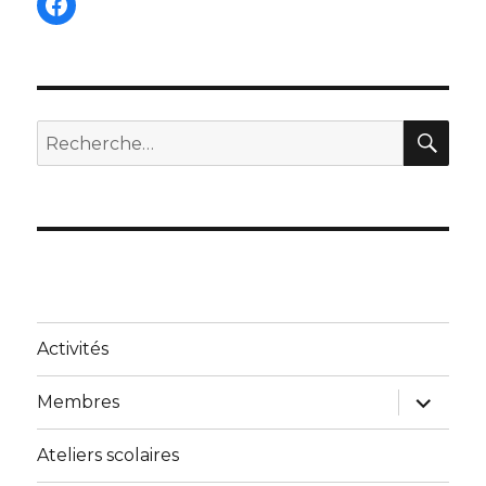
Facebook
REC
Recherche
pour :
Activités
ouvrir
Membres
le
sous-
menu
Ateliers scolaires