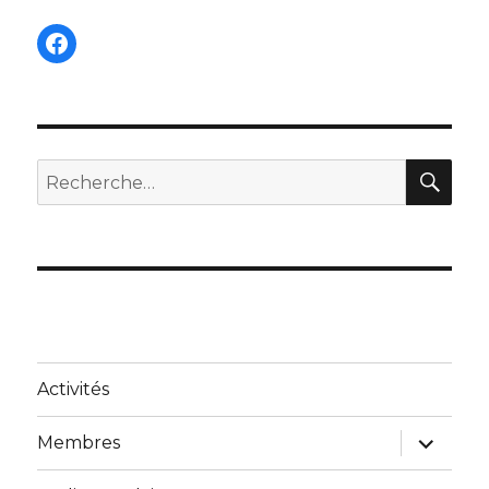
Facebook
REC
Recherche
pour :
Activités
ouvrir
Membres
le
sous-