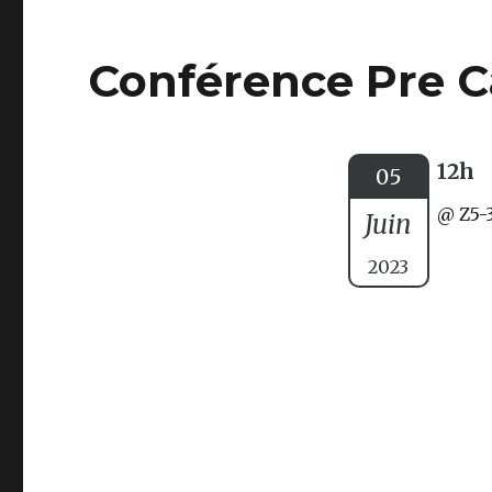
Conférence Pre C
12h
05
@ Z5-
Juin
2023