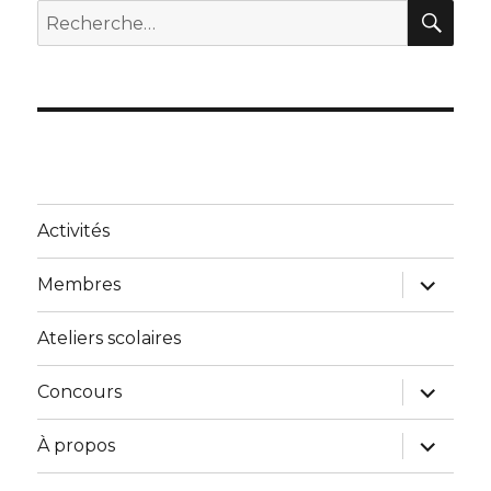
REC
Recherche
pour :
Activités
ouvrir
Membres
le
sous-
menu
Ateliers scolaires
ouvrir
Concours
le
sous-
menu
ouvrir
À propos
le
sous-