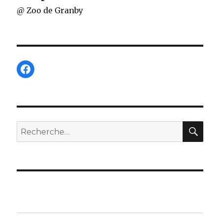
@ Zoo de Granby
Facebook
REC
Recherche
pour :