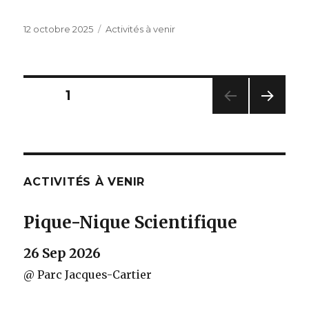
Publié
Catégories
12 octobre 2025
Activités à venir
le
Navigation
PAGE
1
PAG
des
E
SUIV
articles
ANT
E
ACTIVITÉS À VENIR
Pique-Nique Scientifique
26 Sep 2026
@ Parc Jacques-Cartier