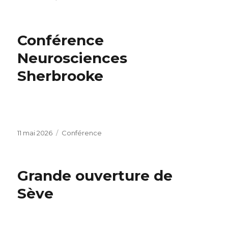
le
Conférence
Neurosciences
Sherbrooke
Publié
Catégories
11 mai 2026
Conférence
le
Grande ouverture de
Sève