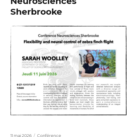
Neurosciences
Sherbrooke
Publié
Catégories
11 mai 2026
Conférence