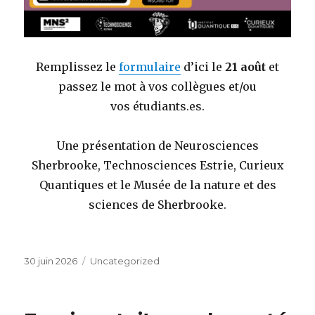
Remplissez le
formulaire
d’ici le
21 août
et
passez le mot à vos collègues et/ou
vos étudiants.es.
Une présentation de Neurosciences
Sherbrooke, Technosciences Estrie, Curieux
Quantiques et le Musée de la nature et des
sciences de Sherbrooke.
Publié
Catégories
30 juin 2026
Uncategorized
le