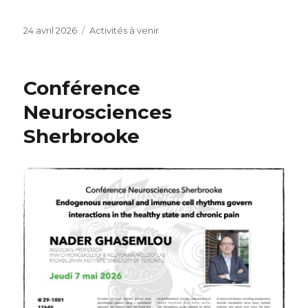
Publié
Catégories
24 avril 2026
Activités à venir
le
Conférence
Neurosciences
Sherbrooke