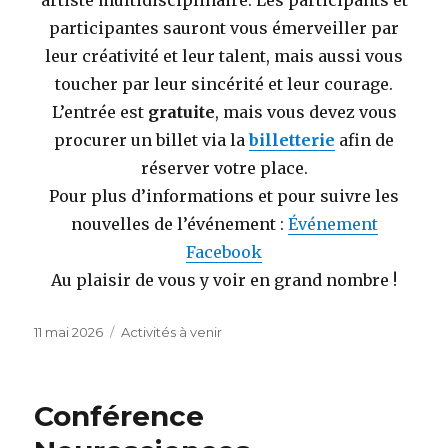
artiste multidisciplinaire. Les participants et
participantes sauront vous émerveiller par
leur créativité et leur talent, mais aussi vous
toucher par leur sincérité et leur courage.
L’entrée est
gratuite
, mais vous devez vous
procurer un billet via la
billetterie
afin de
réserver votre place.
Pour plus d’informations et pour suivre les
nouvelles de l’événement :
Événement
Facebook
Au plaisir de vous y voir en grand nombre !
Publié
Catégories
11 mai 2026
Activités à venir
le
Conférence