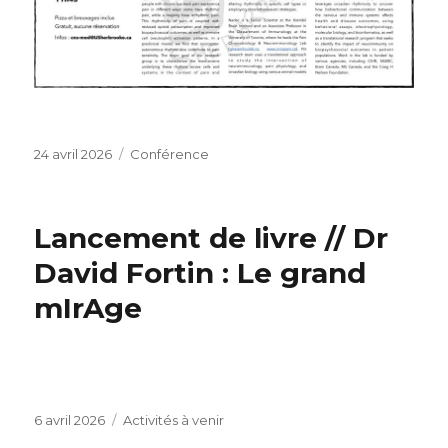
Publié
Catégories
24 avril 2026
Conférence
le
Lancement de livre // Dr
David Fortin : Le grand
mIrAge
Publié
Catégories
6 avril 2026
Activités à venir
le