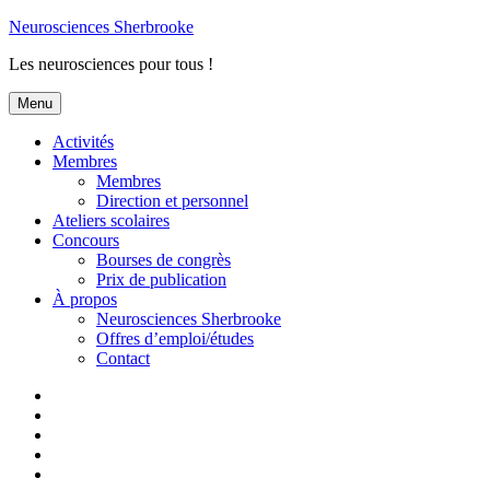
Aller
Neurosciences Sherbrooke
au
Les neurosciences pour tous !
contenu
Menu
Activités
Membres
Membres
Direction et personnel
Ateliers scolaires
Concours
Bourses de congrès
Prix de publication
À propos
Neurosciences Sherbrooke
Offres d’emploi/études
Contact
Activités
Membres
Ateliers
scolaires
Concours
À