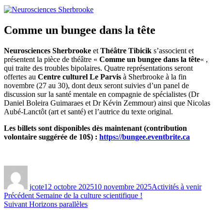
propos
Comme un bungee dans la tête
Neurosciences Sherbrooke
et
Théâtre Tibicik
s’associent et
présentent la pièce de théâtre «
Comme un bungee dans la tête
« ,
qui traite des troubles bipolaires. Quatre représentations seront
offertes au
Centre culturel Le Parvis
à Sherbrooke à la fin
novembre (27 au 30), dont deux seront suivies d’un panel de
discussion sur la santé mentale en compagnie de spécialistes (Dr
Daniel Boleira Guimaraes et Dr Kévin Zemmour) ainsi que Nicolas
Aubé-Lanctôt (art et santé) et l’autrice du texte original.
Les billets sont disponibles dès maintenant (contribution
volontaire suggérée de 10$) :
https://bungee.eventbrite.ca
Auteur
Publié
Catégories
le
jcote
12 octobre 2025
10 novembre 2025
Activités à venir
Navigation
Publication
Précédent
Semaine de la culture scientifique !
Publication
précédente :
Suivant
Horizons parallèles
de
suivante :