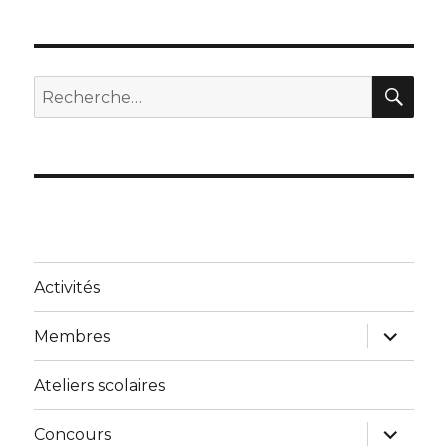
REC
Recherche
pour :
Activités
ouvrir
Membres
le
sous-
menu
Ateliers scolaires
ouvrir
Concours
le