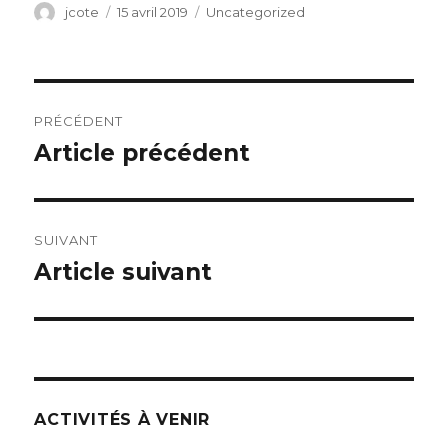
Auteur
Publié
Catégories
jcote
15 avril 2019
Uncategorized
le
Navigation
PRÉCÉDENT
de
Article précédent
Publication
précédente :
l’article
SUIVANT
Article suivant
Publication
suivante :
ACTIVITÉS À VENIR